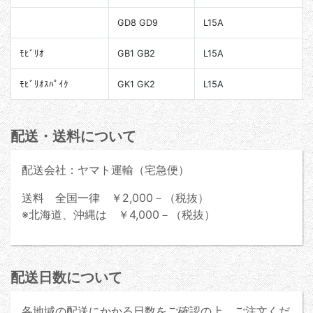
GD8 GD9
L15A
ﾓﾋﾞﾘｵ
GB1 GB2
L15A
ﾓﾋﾞﾘｵｽﾊﾟｲｸ
GK1 GK2
L15A
配送・送料について
配送会社：ヤマト運輸（宅急便）
送料 全国一律 ￥2,000－（税抜）
※北海道、沖縄は ￥4,000－（税抜）
配送日数について
各地域の配送にかかる日数をご確認の上、ご注文くだ