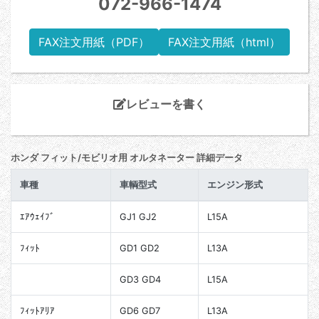
072-966-1474
FAX注文用紙（PDF）
FAX注文用紙（html）
レビューを書く
ホンダ フィット/モビリオ用 オルタネーター 詳細データ
車種
車輌型式
エンジン形式
ｴｱｳｪｲﾌﾞ
GJ1 GJ2
L15A
ﾌｨｯﾄ
GD1 GD2
L13A
GD3 GD4
L15A
ﾌｨｯﾄｱﾘｱ
GD6 GD7
L13A