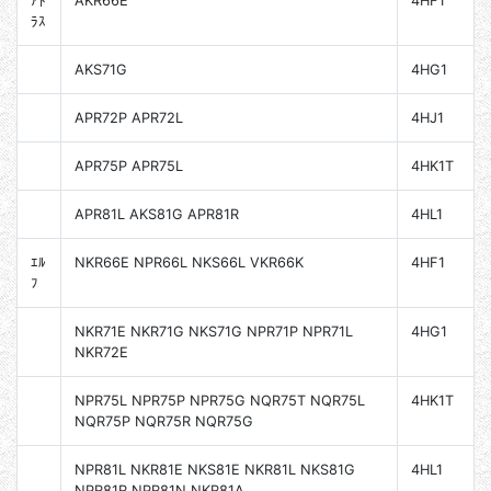
ｱﾄ
AKR66E
4HF1
ﾗｽ
AKS71G
4HG1
APR72P APR72L
4HJ1
APR75P APR75L
4HK1T
APR81L AKS81G APR81R
4HL1
ｴﾙ
NKR66E NPR66L NKS66L VKR66K
4HF1
ﾌ
NKR71E NKR71G NKS71G NPR71P NPR71L
4HG1
NKR72E
NPR75L NPR75P NPR75G NQR75T NQR75L
4HK1T
NQR75P NQR75R NQR75G
NPR81L NKR81E NKS81E NKR81L NKS81G
4HL1
NPR81R NPR81N NKR81A