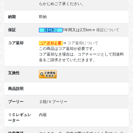
らかじめご了承ください。
納期
即納
保証
1年間又は2万km→
保証について
コア返却
→
コア返却について
この商品はコア返却が必要です。
コア返却なき場合は、コアチャージとして別途料
金をご請求させていただきます。
互換性
商品説明
プーリー
２段/Ｖプーリー
ＩＣレギュレ
内蔵
ーター