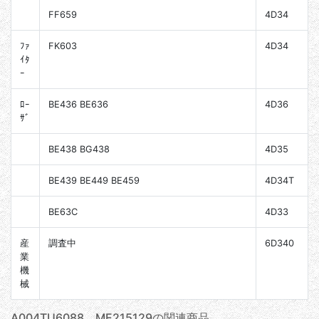
FF659
4D34
ﾌｧ
FK603
4D34
ｲﾀ
ｰ
ﾛｰ
BE436 BE636
4D36
ｻﾞ
BE438 BG438
4D35
BE439 BE449 BE459
4D34T
BE63C
4D33
産
調査中
6D340
業
機
械
A004TU6088 ME215129の関連商品