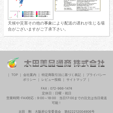
天候や災害その他の事象により配送の遅れが生じる場
合がございますがご了承下さい。
｜
TOP
｜
会社案内
｜
特定商取引法に基づく表記
｜
プライバシー
ポリシー
｜
レビュー投稿
｜
サイトマップ
｜
FAX：072-966-1474
定休日：日曜・祝日
営業時間･FAX対応：9:00～18:00 当日17:00までの注文は当日発送
可能！
太田 剛 大阪府公安委員会 第622212004906号