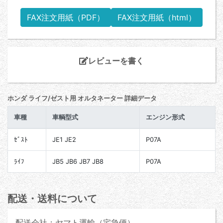
FAX注文用紙（PDF）
FAX注文用紙（html）
レビューを書く
ホンダ ライフ/ゼスト用 オルタネーター 詳細データ
車種
車輌型式
エンジン形式
ｾﾞｽﾄ
JE1 JE2
P07A
ﾗｲﾌ
JB5 JB6 JB7 JB8
P07A
配送・送料について
配送会社：ヤマト運輸（宅急便）