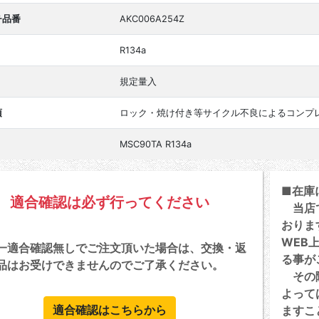
チ品番
AKC006A254Z
R134a
規定量入
項
ロック・焼け付き等サイクル不良によるコンプ
MSC90TA R134a
■在庫
適合確認は必ず行ってください
当店で
おりま
WEB
一適合確認無しでご注文頂いた場合は、交換・返
る事が
品はお受けできませんのでご了承ください。
その際
よって
適合確認はこちらから
ますこ