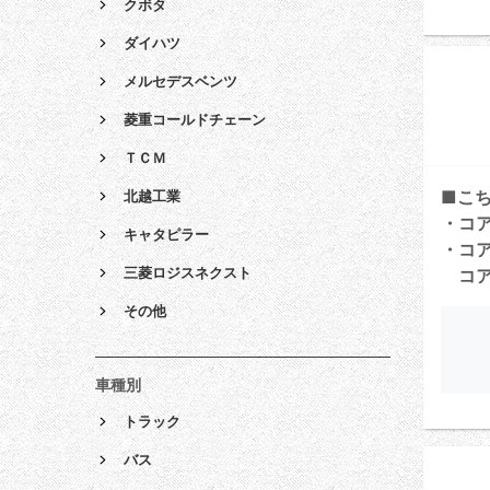
クボタ
ダイハツ
メルセデスベンツ
菱重コールドチェーン
ＴＣＭ
■こ
北越工業
・コ
キャタピラー
・コ
三菱ロジスネクスト
コア
その他
車種別
トラック
バス