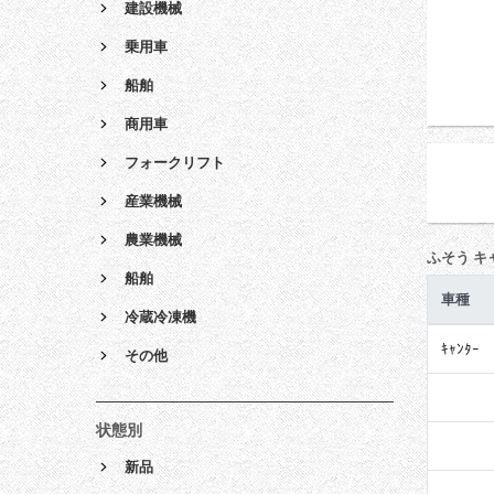
建設機械
乗用車
船舶
商用車
フォークリフト
産業機械
農業機械
ふそう キ
船舶
車種
冷蔵冷凍機
ｷｬﾝﾀｰ
その他
状態別
新品