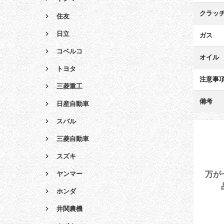
クラッ
住友
日立
ガス
コベルコ
オイル
トヨタ
注意事
三菱重工
備考
日産自動車
スバル
三菱自動車
スズキ
万が
ヤンマー
ホンダ
井関農機