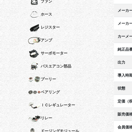
ファン
メーカ
ホース
メーカ
レジスター
カーメ
アンプ
純正品
サーボモーター
出力
バスエアコン部品
導入時
プーリー
状態
ベアリング
定価（
ＩＣレギュレーター
販売価
リレー
会員価
ドージングモジュール