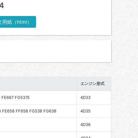
4
文用紙（html）
エンジン形式
C FE667 FG537E
4D33
8 FE658 FF658 FG538 FG638
4D35
4D36