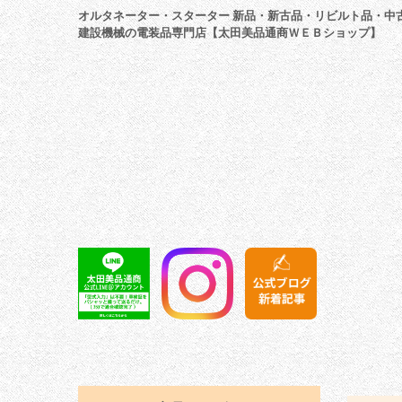
オルタネーター・スターター 新品・新古品・リビルト品・中
建設機械の電装品専門店【太田美品通商ＷＥＢショップ】