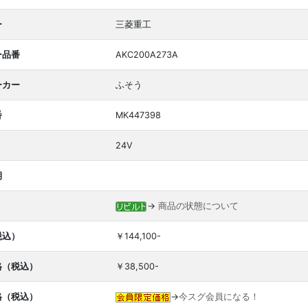
ー
三菱重工
ー品番
AKC200A273A
ーカー
ふそう
番
MK447398
24V
期
→
商品の状態について
税込）
￥144,100-
格（税込）
￥38,500-
格（税込）
→
今スグ会員になる！