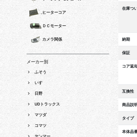
在庫つ
ヒーターコア
ＤＣモーター
納期
カメラ関係
保証
メーカー別
コア返
ふそう
いすゞ
互換性
日野
UDトラックス
商品説
マツダ
タイプ
コマツ
本体品
ヤンマー