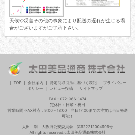
天候や災害その他の事象により配送の遅れが生じる場
合がございますがご了承下さい。
｜
TOP
｜
会社案内
｜
特定商取引法に基づく表記
｜
プライバシー
ポリシー
｜
レビュー投稿
｜
サイトマップ
｜
FAX：072-966-1474
定休日：日曜・祝日
営業時間･FAX対応：9:00～18:00 当日17:00までの注文は当日発送
可能！
太田 剛 大阪府公安委員会 第622212004906号
All rights reserved.c太田美品通商株式会社