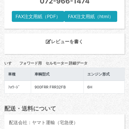
072-966-1474
FAX注文用紙（PDF）
FAX注文用紙（html）
レビューを書く
いすゞ フォワード用 セルモーター 詳細データ
車種
車輌型式
エンジン形式
ﾌｫﾜｰﾄﾞ
900FRR FRR32FB
6H
配送・送料について
配送会社：ヤマト運輸（宅急便）