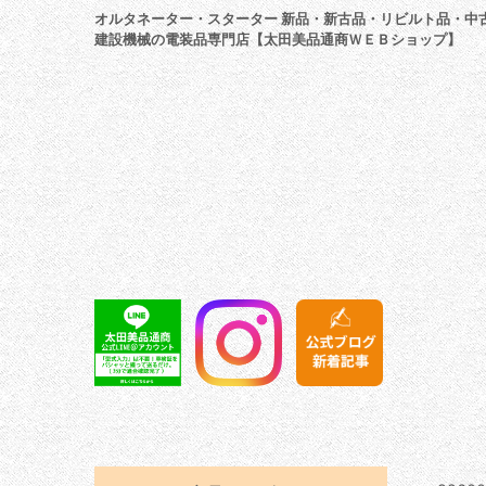
オルタネーター・スターター 新品・新古品・リビルト品・中
建設機械の電装品専門店【太田美品通商ＷＥＢショップ】