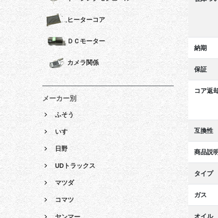
ヒーターコア
ＤＣモーター
納期
カメラ関係
保証
コア返
メーカー別
ふそう
互換性
いすゞ
日野
商品説
UDトラックス
タイプ
マツダ
ガス
コマツ
オイル
ヤンマー