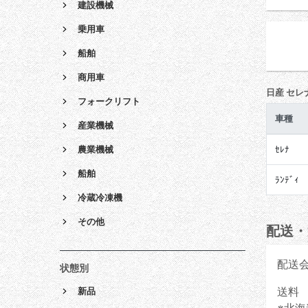
建設機械
乗用車
船舶
商用車
日産 セレ
フォークリフト
車種
産業機械
農業機械
ｾﾚﾅ
船舶
ﾗﾝﾃﾞｨ
冷蔵冷凍機
その他
配送・
配送
状態別
送料 
新品