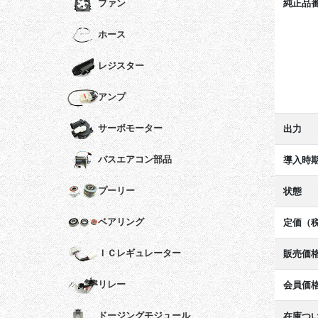
純正品
ファン
ホース
レジスター
アンプ
サーボモーター
出力
バスエアコン部品
導入時
プーリー
状態
ベアリング
定価（
ＩＣレギュレーター
販売価
リレー
会員価
ドージングモジュール
在庫つ