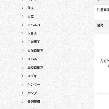
住友
注意事
日立
コベルコ
備考
トヨタ
三菱重工
日産自動車
スバル
万が
三菱自動車
スズキ
ヤンマー
ホンダ
井関農機