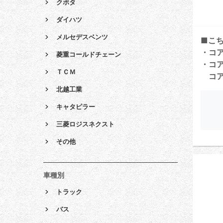
クボタ
ダイハツ
メルセデスベンツ
■こ
・コ
菱重コールドチェーン
・コ
ＴＣＭ
コア
北越工業
キャタピラー
三菱ロジスネクスト
その他
車種別
トラック
バス