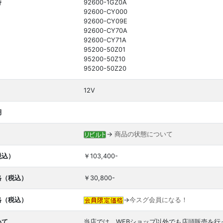
番
92600-1GZ0A
92600-CY000
92600-CY09E
92600-CY70A
92600-CY71A
95200-50Z01
95200-50Z10
95200-50Z20
12V
期
→
商品の状態について
税込）
￥103,400-
格（税込）
￥30,800-
格（税込）
→
今スグ会員になる！
いて
当店では、WEBショップ以外でも店頭販売を行