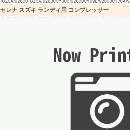
1GZ0A/926001GZ0A/92600CY000/92600CY09E/92600CY70A/9
 セレナ スズキ ランディ用 コンプレッサー