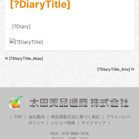
[?DiaryTitle]
[?Diary]
[?DiaryTitle_Mae]
[?DiaryTitle_Ato]
｜
TOP
｜
会社案内
｜
特定商取引法に基づく表記
｜
プライバシー
ポリシー
｜
レビュー投稿
｜
サイトマップ
｜
FAX：072-966-1474